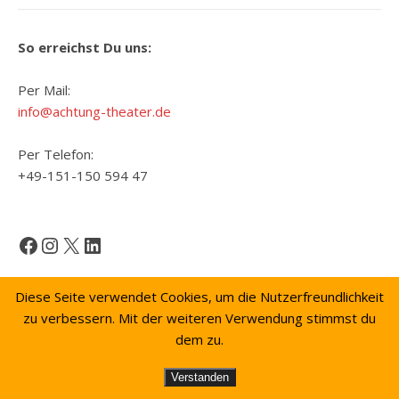
So erreichst Du uns:
Per Mail:
info@achtung-theater.de
Per Telefon:
+49-151-150 594 47
Facebook
Instagram
X
LinkedIn
Diese Seite verwendet Cookies, um die Nutzerfreundlichkeit
zu verbessern. Mit der weiteren Verwendung stimmst du
dem zu.
© 2026 - M.Gross & S.Steinbacher
Verstanden
Ashe Theme
Home
Kontakt
Datenschutzerklärung
Impressum